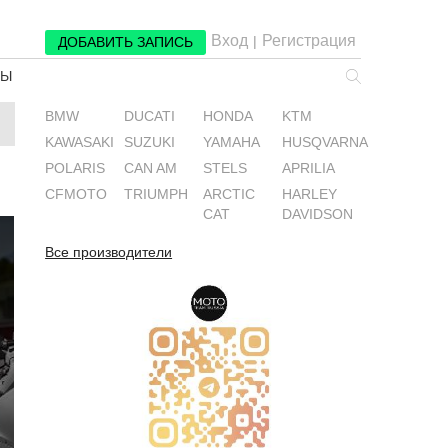
Вход
Регистрация
|
ДОБАВИТЬ ЗАПИСЬ
РЫ
BMW
DUCATI
HONDA
KTM
KAWASAKI
SUZUKI
YAMAHA
HUSQVARNA
POLARIS
CAN AM
STELS
APRILIA
CFMOTO
TRIUMPH
ARCTIC
HARLEY
CAT
DAVIDSON
Все производители