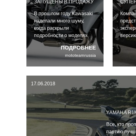
ЗАПУЩЕНЫ В ПРОДАЖУ
СУПЕ
В прошлом году Kawasaki
Компан
наделали много шуму,
предс
когда раскрыли
экспе
подробности о моделях
версию
Ninja H2 и H2R с
класса
ПОДРОБНЕЕ
наддувом. В этом году
назва
mototeamrussia
представители компании
проект
объявили, что
при п
намереваются продолжать
Мюнхен
развитие своей
Универ
17.06.2018
платформы с
"вопло
турбонаддувом.
электр
фирмы
YAMAHA R1
Все, кто про
партию лучш