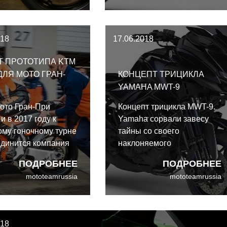
т ставку Yamaha,
Superbike уже давно
рожную модель
требовала модернизации.
R1S 2016 года.
018
17.06.2018
Т ПРОТОТИПА KTM
ДЛЯ МОТО ГРАН-
КОНЦЕПТ ТРИЦИКЛА
YAMAHA MWT-9
ото Гран-При
Концепт трицикла MWT-9.
 и в 2017 году к
Yamaha сорвали завесу
му гоночному турне
тайны со своего
динится компания
наклоняемого
о своей моделью
трехколесного
ПОДРОБНЕЕ
ПОДРОБНЕЕ
 Прототип
спортивного байка.
mototeamrussia
mototeamrussia
евой Команды
Сегодня японский
ировал на прошлой
производитель раскрывает
.
больше деталей о своем
концепте MWT-9 с
018