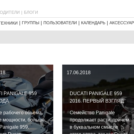
ОДИТЕЛИ
БЛОГИ
ГРУППЫ
ПОЛЬЗОВАТЕЛИ
КАЛЕНДАРЬ
АКСЕССУА
ТЕХНИКИ
018
17.06.2018
I PANIGALE 959
DUCATI PANIGALE 959
ГОДА
2016. ПЕРВЫЙ ВЗГЛЯД
 рабочего объема,
Семейство Panigale
е мощности, больше
продолжает расти, причем
 Panigale 959.
в буквальном смысле