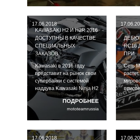
на это делаю
выпуская до
Yamaha YZF-
17.06.2018
17.06.2
KAWASAKI H2 И H2R 2016
ДОСТУПНЫ В КАЧЕСТВЕ
ДЕБЮ
СПЕЦИАЛЬНЫХ
RC16 
ЗАКАЗОВ
ПРИ
Kawasaki в 2016 году
Сеть М
представит на рынок свои
растет,
супербайки с системой
мирово
наддува Kawasaki Ninja H2
присое
и Ninja H2R в
KTM с
ПОДРОБНЕЕ
ограниченном количестве.
RC16.
mototeamrussia
Они будут продаваться по
Оранж
специальным заказам.
дебют
неделе
17.06.2018
17.06.2