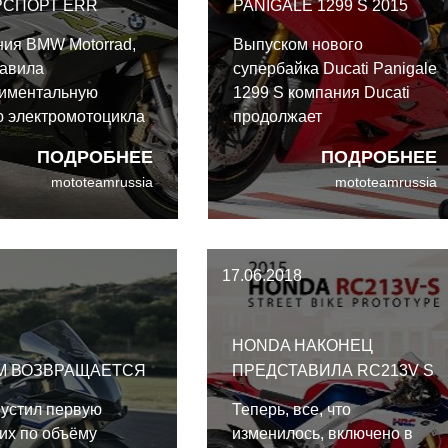
РСПОРТ ERR
PANIGALE 1299 S 2015
ия BMW Motorrad,
Выпуском нового
тавила
супербайка Ducati Panigale
риментальную
1299 S компания Ducati
 электромотоцикла
продолжает
 Суперспорт под
демонстрировать свою
ПОДРОБНЕЕ
ПОДРОБНЕЕ
нием BMW eRR. Этот
верность принципу "Ничто
mototeamrussia
mototeamrussia
 был разработан
не заменит рабочий
оддержке
объем". Если вы ищите
ского Технического
быстрый, просторный и
ситета и
увлекательный мотоцикл,
17.06.2018
щает идею создания
то тогда этот байк Ducati
ического мотоцикла
для вас.
 BMW Motorrad".
HONDA НАКОНЕЦ
M ВОЗВРАЩАЕТСЯ
ПРЕДСТАВИЛА RC213V S
пустил первую
Теперь, все, что
их по объёму
изменилось, включено в