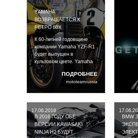
YAMAHA
ВОЗВРАЩАЕТСЯ К
РЕТРО 60Х
К 60-летней годовщине
компании Yamaha YZF-R1
будет выпущен в
культовом цвете. Yamaha
возвращается к ретро 60х.
ПОДРОБНЕЕ
mototeamrussia
17.06.2018
17.06.2
В 2016 ГОДУ ОБЕ
BMW 
ВЕРСИИ KAWASAKI
ЭКСП
NINJA H2 БУДУТ
ЭЛЕК