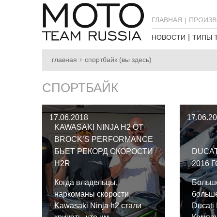
ГЛАВНАЯ
ПРОИЗВ
НОВОСТИ
ТИПЫ 
главная
спортбайк (вы здесь)
СПОРТБАЙК
17.06.2018
17.06.2
KAWASAKI NINJA H2 ОТ
BROCK’S PERFORMANCE
БЬЕТ РЕКОРД СКОРОСТИ
DUCAT
H2R
2016 
Когда владельцы,
Больше
наркоманы скорости,
больш
Kawasaki Ninja h2 стали
Ducati