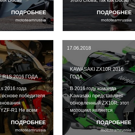
ия Ducati
этого слова, так как Ducati
чила объем
продолжает увеличивать
ПОДРОБНЕЕ
ПОДРОБНЕЕ
еля своего
мощность двигателя
mototeamrussia
mototeamrussia
айка Panigale 959
своего супербайка
здания идеального,
начального уровня (если
а предполагает,
его можно так назвать)
ния мощности и
Panigale 959.
17.06.2018
ля.
KAWASAKI ZX10R 2016
 R1S 2016 ГОДА
ГОДА
1s 2016 года
В 2016 году команда
а основе победителя
Kawasaki представляет
внования
обновленный ZX10R, этот
 YZF-R1 Не всем
мотоцикл является
ужен 164-сильный
победителем мирового
ПОДРОБНЕЕ
ПОДРОБНЕЕ
йк, допущенный к
чемпионата супербайков.
mototeamrussia
mototeamrussia
цам города. Именно
Платформа Kawasaki