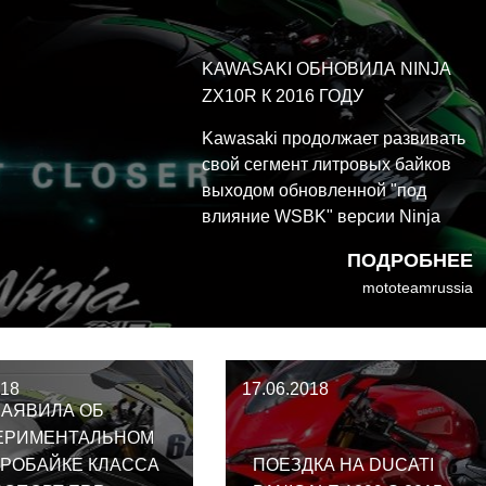
технологией наклоняемых
колес (LMW).
KAWASAKI ОБНОВИЛА NINJA
ZX10R К 2016 ГОДУ
Kawasaki продолжает развивать
свой сегмент литровых байков
выходом обновленной "под
влияние WSBK" версии Ninja
ZX10R к 2016 году. На
ПОДРОБНЕЕ
европейском сайте Kawasaki
mototeamrussia
был опубликован пресс-релиз с
фотографиями примерно за
месяц до запланированной
презентации мотоцикла в
018
17.06.2018
Барселоне
ЗАЯВИЛА ОБ
ЕРИМЕНТАЛЬНОМ
ТРОБАЙКЕ КЛАССА
ПОЕЗДКА НА DUCATI