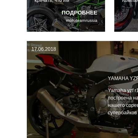
кричать, что им
Компан
недостаточно 203
увели
ПОДРОБНЕЕ
лошадиных сил, а вес в
двигат
mototeamrussia
238 кг это слишком много,
суперб
команда инженеров-
для со
победителей чемпионатов
как он
Brock’s Performance,
сочета
17.06.2018
настройщики и гонщики
контро
приняли вызов.
YAMAHA YZF
Yamaha yzf r
построена н
нашего соре
супербайков
водителям н
гоночный ба
езде по ули