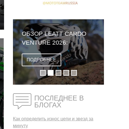
ОБЗОР LEATT CARDO
VENTURE 2026:
ПЕРВЫЙ ШЛЕМ СО
ВСТРОЕННОЙ
ПОДРОБНЕЕ
ГАРНИТУРОЙ
ПОСЛЕДНЕЕ В
БЛОГАХ
Как определить износ цепи и звезд за
минуту