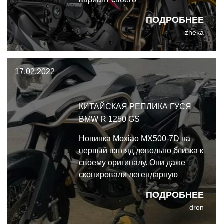
среднекубатурного турэндуро X-
ПОДРОБНЕЕ
Cape, посвящённый 85-й
zheka
годовщине компании.
17.02.2022
КИТАЙСКАЯ РЕПЛИКА ГУСЯ
BMW R 1250 GS
Новинка Moxiao MX500-7D на
первый взгляд довольно близка к
своему оригиналу. Они даже
скопировали легендарную
асимметричную фару и
ПОДРОБНЕЕ
соответствующие панели
dron
облицовки.