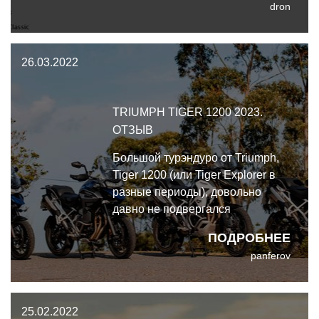
dron
прямо на сайте BMW
26.03.2022
TRIUMPH TIGER 1200 2023.
ОТЗЫВ
Большой турэндуро от Triumph,
Tiger 1200 (или Tiger Explorer в
разные периоды), довольно
давно не подвергался
серьёзным обновлениям, а
ПОДРОБНЕЕ
вернее сказать, никогда с самого
panferov
появления в 2012 году.
25.02.2022