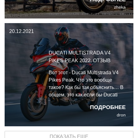
выйдет для моделей FJR1300 AS
zheka
и A, а ещё она получит золотую
эмблему FJR 20th Anniversary
Edition, золотую отстрочку седла,
20.12.2021
золотой логотип FJR
DUCATI MULTISTRADA V4
PIKES PEAK 2022. ОТЗЫВ
Вот этот - Ducati Multistrada V4
Pikes Peak. Что это вообще
такое? Как бы так объяснить… В
общем, это как если бы Ducati
обиделись на то, что кроссовер
ПОДРОБНЕЕ
Multistrada называют
dron
паркетником и заявили "это вы
ещё паркетника не видели". И
решили создать такой паркетник,
ПОКАЗАТЬ ЕЩЕ