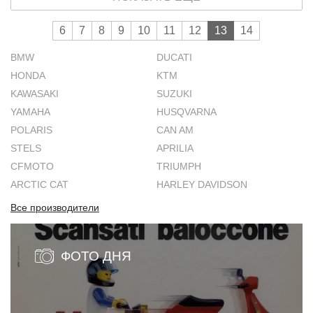
какому позавидовали бы многие.
6
7
8
9
10
11
12
13
14
BMW
DUCATI
HONDA
KTM
KAWASAKI
SUZUKI
YAMAHA
HUSQVARNA
POLARIS
CAN AM
STELS
APRILIA
CFMOTO
TRIUMPH
ARCTIC CAT
HARLEY DAVIDSON
Все производители
ФОТО ДНЯ