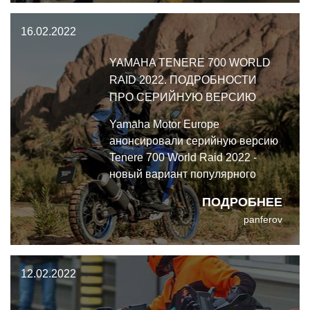
16.02.2022
YAMAHA TENERE 700 WORLD
RAID 2022. ПОДРОБНОСТИ
ПРО СЕРИЙНУЮ ВЕРСИЮ
Yamaha Motor Europe
анонсировали серийную версию
Tenere 700 World Raid 2022 -
новый вариант популярного
Tenere с увеличенным
ПОДРОБНЕЕ
бензобаком и на более
panferov
длинноходных подвесках.
Новинка присоединится в
линейке Yamaha к базовой
12.02.2022
версии Tenere 700 и к версии
Rally Edition.