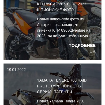
KTM 890 ADVENTURE 2023.
ШПИОНСКИЕ ФОТО
Новые шпионские фото из
Австрии показывают, что
линейка KTM 890 Adventure на
2023 год получит небольшую
доработку по внешнему виду с
ПОДРОБНЕЕ
редизайном облицовки и
tolik
ветровика. А кроме того, на этой
платформе, судя по всему,
готовится новая асфальтовая
19.01.2022
версия.
YAMAHA TENERE 700 RAID
PROTOTYPE ПОЙДЕТ В
СЕРИЮ. ПАТЕНТЫ
Новая Yamaha Tenere 700,