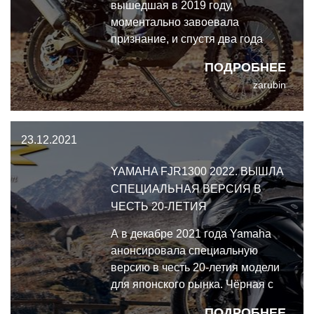
вышедшая в 2019 году,
моментально завоевала
признание, и спустя два года
производитель представил
ПОДРОБНЕЕ
более хардкорный Raid Prototype
zarubin
на её основе. А патентные
заявки, недавно поданные
Yamaha, говорят о том, что этот
23.12.2021
прототип в самом скором
времени превратится в
YAMAHA FJR1300 2022. ВЫШЛА
серийную модель.
СПЕЦИАЛЬНАЯ ВЕРСИЯ В
ЧЕСТЬ 20-ЛЕТИЯ
А в декабре 2021 года Yamaha
анонсировала специальную
версию в честь 20-летия модели
для японского рынка. Чёрная с
золотыми вставками спецверсия
ПОДРОБНЕЕ