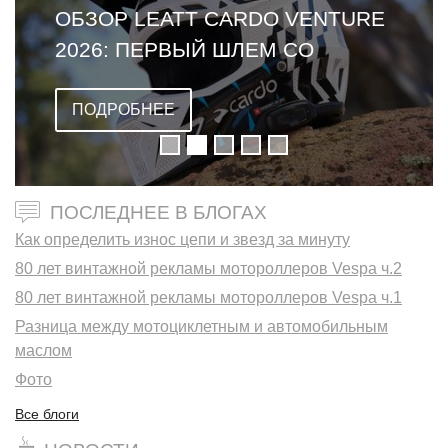
ОБЗОР LEATT CARDO VENTURE
2026: ПЕРВЫЙ ШЛЕМ СО
ВСТРОЕННОЙ ГАРНИТУРОЙ
ПОДРОБНЕЕ
ПОСЛЕДНЕЕ В БЛОГАХ
Как определить износ цепи и звезд за минуту
80 лет винтажной рекламы мотороллеров Vespa ч.2
80 лет винтажной рекламы мотороллеров Vespa ч.1
Разница между мотоциклетным и автомобильным
маслом
Фото
Все блоги