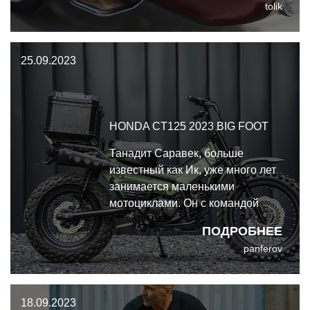
tolik
всерьёз. UFO Garage предстояло
не просто прикрепить к Guzzi
коляску, но и сделать её
25.09.2023
двухместной.
HONDA CT125 2023 BIG FOOT
Танадит Саравек, больше
известный как Ик, уже много лет
занимается маленькими
мотоциклами. Он с командой
известен своим умением взять
ПОДРОБНЕЕ
почти любой мотоцикл и
panferov
превратить его в невероятный
кастом, но именно минибайки
прославили K-Speed, а
18.09.2023
конкретно модель CT125 стала