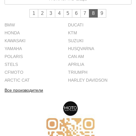
электромотоцикл на базе Минск
М1А от Юргена Бекера.
1
2
3
4
5
6
7
8
9
BMW
DUCATI
HONDA
KTM
KAWASAKI
SUZUKI
YAMAHA
HUSQVARNA
POLARIS
CAN AM
STELS
APRILIA
CFMOTO
TRIUMPH
ARCTIC CAT
HARLEY DAVIDSON
Все производители