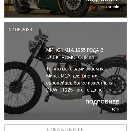
серьга - ещё одна отсылка к
zarubin
моде 80-х. Кастом на базе
Yamaha SRX600.
02.08.2023
МИНСК М1А 1955 ГОДА В
ЭЛЕКТРОМОТОЦИКЛ
То, что мы с вами знаем как
Минск М1А, для многих
европейцев более известно как
DKW RT125 - его тогда по
лицензии выпускали по всему
ПОДРОБНЕЕ
миру. В США как Harley Davidson
tolik
Hummer, японцы обозвали
Yamaha YA-1, а в Британии под
именем BSA Bantam. И теперь
ПОКАЗАТЬ ЕЩЕ