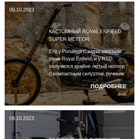
09.10.2023
КАСТОМНЫЙ ROYAL ENFIELD
SUPER METEOR
Его у Роланда Сэндза заказали
сами Royal Enfield, и у RSD
получился крайне лютый чоппер
с компактным силуэтом, ручным
переключателем передач и
ПОДРОБНЕЕ
только задним тормозом. Короче,
dron
красота, да и только.
09.10.2023