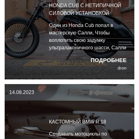
HONDA CUB С НЕТИПИЧНОЙ
СИЛОВОЙ УСТАНОВКОЙ
Один из Honda Cub попал в
мастерскую Салли, Чтобы
воплотить свою задумку
ультралаконичного шасси, Салли
приступил к шлифовке,
ПОДРОБНЕЕ
формовке и перепиливанию
dron
стокового железа, создавая
достаточно прочное шасси под
дальнейшую реализацию своей
14.08.2023
идеи.
КАСТОМНЫЙ BMW R 18
Создавать мотоциклы по