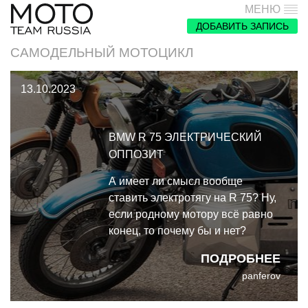
МЕНЮ
ДОБАВИТЬ ЗАПИСЬ
САМОДЕЛЬНЫЙ МОТОЦИКЛ
13.10.2023
BMW R 75 ЭЛЕКТРИЧЕСКИЙ
ОППОЗИТ
А имеет ли смысл вообще
ставить электротягу на R 75? Ну,
если родному мотору всё равно
конец, то почему бы и нет?
Правда, угробить старый
ПОДРОБНЕЕ
воздушный оппозит не так-то
panferov
просто.