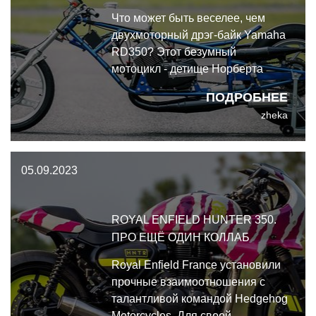
Что может быть веселее, чем
двухмоторный дрэг-байк Yamaha
RD350? Этот безумный
мотоцикл - детище Норберта
Прокши, механика из
ПОДРОБНЕЕ
небольшого баварского городка
zheka
Йоханнесберг, к востоку от
Франкфурта.
05.09.2023
ROYAL ENFIELD HUNTER 350.
ПРО ЕЩЁ ОДИН КОЛЛАБ
Royal Enfield France установили
прочные взаимоотношения с
талантливой командой Hedgehog
Motorcycles. Для своей