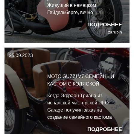
Живущий в немецком
Гейдельберге, вечно
жизнерадостный промышленный
ПОДРОБНЕЕ
дизайнер возглавляет школу
zarubin
дизайна в соседнем городке,
Мангейме. А ещё у него есть
многолетний опыт создания
25.09.2023
кастомных мотоциклов, таких,
как этот дикий двухтактный
Kawasaki H1
MOTO GUZZI V7 СЕМЕЙНЫЙ
КАСТОМ С КОЛЯСКОЙ
Когда Эфраон Триана из
испанской мастерской UFO
Garage получил заказ на
создание семейного кастома
Moto Guzzi V7 с коляской, он
ПОДРОБНЕЕ
понял, что потрудиться придётся