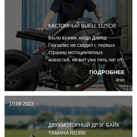
новым хитом в их портфолио.
КАСТОМНЫЙ BUELL 1125CR
Было время, когда Давид
Гонзалес не сходил с первых
страниц мотоциклетных
новостей, но вот уже пять лет от
легендарного испанца из Ad Hoc
ПОДРОБНЕЕ
Cafe Racers почти ничего не
dron
было слышно. И вот он вернулся
к созданию мотоциклов, какие
ему хочется -брутальный Buell
10.09.2023
1125CR по имени Коко.
ДВУХМОТОРНЫЙ ДРЭГ-БАЙК
YAMAHA RD350