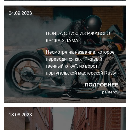
производителя, способного
04.09.2023
изготовить сухую раму.
HONDA CB750 ИЗ РЖАВОГО
КУСКА ХЛАМА
Несмотря на название, которое
переводится как "Ржавый
гаечный ключ", из ворот
португальской мастерской Rusty
Wrench Motorcycles выезжают
ПОДРОБНЕЕ
далеко не мусорные кастомы в
panferov
духе Mad Max. Отличной
иллюстрацией того, на что
способны эти ребята, служит вот
18.08.2023
эта Honda CB750.