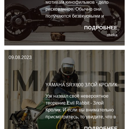
мотивам кинофильмов - дело
рискованное. Обычно они
получаются безвкусными и
бесполезными. Но вот этот
ПОДРОБНЕЕ
кастомный BMW R 18 от
zheka
португальской мастерской Rusty
Wrench Motorcycles
подтверждает, что из любого
09.08.2023
правила всегда есть исключения.
YAMAHA SRX600 ЗЛОЙ КРОЛИК
Узк назвал своё невероятное
творение Evil Rabbit - Злой
Кролик. И если вы внимательно
присмотритесь, то увидите, что в
его левом ухе имеется пиратская
ПОДРОБНЕЕ