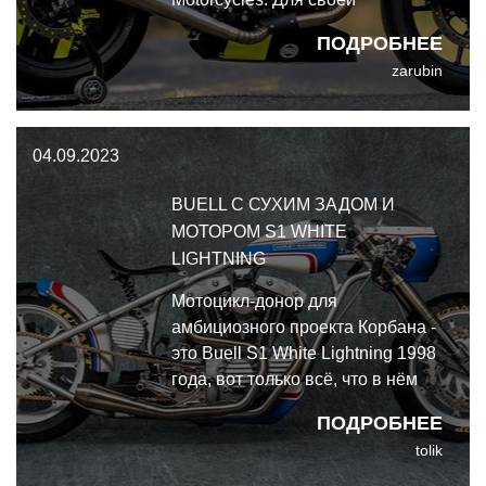
очередной сборки они взяли
ПОДРОБНЕЕ
простой и милый Hunter 350,
zarubin
превратив его в по-настоящему
современный мотоцикл с ярким
внешним видом и броской
04.09.2023
индивидуальностью.
BUELL C СУХИМ ЗАДОМ И
МОТОРОМ S1 WHITE
LIGHTNING
Мотоцикл-донор для
амбициозного проекта Корбана -
это Buell S1 White Lightning 1998
года, вот только всё, что в нём
осталось штатного - это вилка и
ПОДРОБНЕЕ
мотор на основе Sportster. От
tolik
остального Корбан избавился, а
потом отправился на поиски