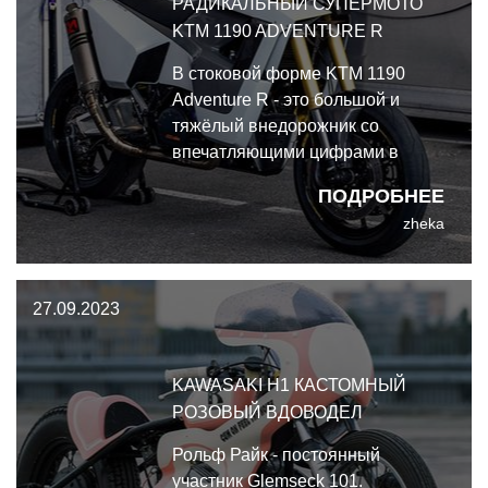
РАДИКАЛЬНЫЙ СУПЕРМОТО
KTM 1190 ADVENTURE R
В стоковой форме KTM 1190
Adventure R - это большой и
тяжёлый внедорожник со
впечатляющими цифрами в
таблице характеристик и не
ПОДРОБНЕЕ
менее впечатляющими
zheka
компонентами. Максов
супермото мощнее и легче, при
этом он переделан под
27.09.2023
асфальтовую езду.
KAWASAKI H1 КАСТОМНЫЙ
РОЗОВЫЙ ВДОВОДЕЛ
Рольф Райк - постоянный
участник Glemseck 101.