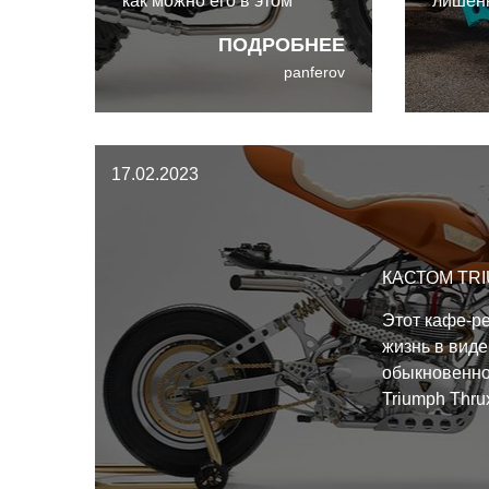
как можно его в этом
лишён
винить? Этого малыша
облицо
ПОДРОБНЕЕ
обожают целые поколения
подвер
panferov
поклонников, потому что
кастом
при всей его
как в 
вездеходности он
вытяну
абсолютно лёгок и прост в
и во 
17.02.2023
управлении.
внедо
КАСТОМ TR
Этот кафе-р
жизнь в виде
обыкновенно
Triumph Thru
команда Tama
приложила к 