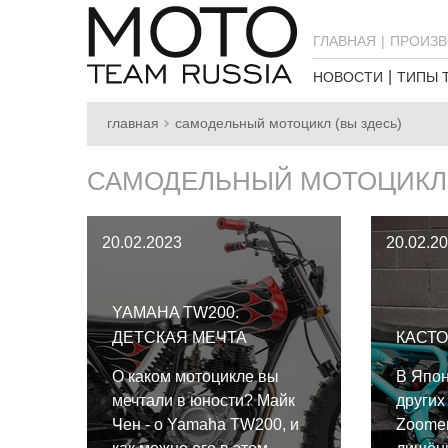
ГЛАВНАЯ
ПРОИЗВ
НОВОСТИ
ТИПЫ 
главная
самодельный мотоцикл (вы здесь)
САМОДЕЛЬНЫЙ МОТОЦИКЛ
20.02.2023
20.02.2
YAMAHA TW200.
ДЕТСКАЯ МЕЧТА
КАСТ
О каком мотоцикле вы
В Япон
мечтали в юности? Майк
других
Чен - о Yamaha TW200, и
Zoomer