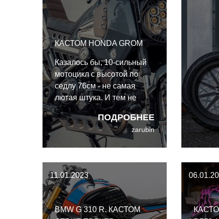
КАСТОМ HONDA GROM
Казалось бы, 10-сильный
мотоцикл с высотой по
седлу 76см - не самая
лютая штука. И тем не
менее, Honda Grom имеет
ПОДРОБНЕЕ
столько поклонников,
zarubin
сколько не снилось
большинству
мейнстримных моделей -
это один из самых весёлых
11.01.2023
06.01.2
и любимых мотоциклов на
планете.
BMW G 310 R. КАСТОМ
КАСТО