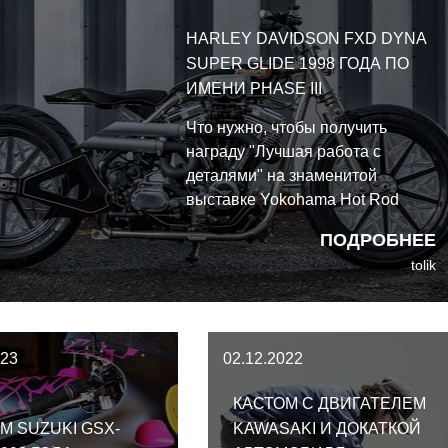
HARLEY DAVIDSON FXD DYNA
SUPER GLIDE 1998 ГОДА ПО
ИМЕНИ PHASE III
Что нужно, чтобы получить
награду "Лучшая работа с
деталями" на знаменитой
выставке Yokohama Hot Rod
Custom Show? Куча
ПОДРОБНЕЕ
воображения, изобретательности
tolik
и мастерства, а этого добра у
мастера по имени Такуйя Айкава
хватает.
023
02.12.2022
КАСТОМ С ДВИГАТЕЛЕМ
М SUZUKI GSX-
KAWASAKI И ДОКАТКОЙ