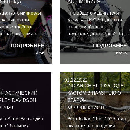
1990 ГОДА
АВТОМОБИЛЯ
чатая алюминиевая
Что общего у двигателя
круглые фары,
Kawasaki KZ250, докатки
чевые колёса и
от автомобиля и
я графика - ничто
велосипедного седла? То,
 олицетворяет дух
что все они являются
ПОДРОБНЕЕ
ПОДРОБНЕЕ
как Suzuki GSX-R750
частью кастома от Валена
dron
zheka
одельного года.
Жу, наряду со множеством
 проект Rad Racer
других странных деталей.
l Kid Customs
тся
01.12.2022
промиссно, как
INDIAN CHIEF 1925 ГОДА.
 спортбайк из 90-х
НТАСТИЧЕСКИЙ
КАСТОМ В ПАМЯТЬЮ О
RLEY DAVIDSON
СТАРОМ
 2020
МОТОЦИКЛИСТЕ
on Street Bob - один
Этот Indian Chief 1925 года
олых" больших
оказался во владении