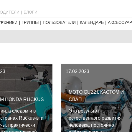
ОДИТЕЛИ
БЛОГИ
ГРУППЫ
ПОЛЬЗОВАТЕЛИ
КАЛЕНДАРЬ
АКСЕССУА
ТЕХНИКИ
023
17.02.2023
MOTO GUZZI. КАСТОМ И
ОМ HONDA RUCKUS
СВАП
ии, а следом и в
Это результат
 странах Ruckus-ы и
естественного развития
-ы, практически
человека, постоянно