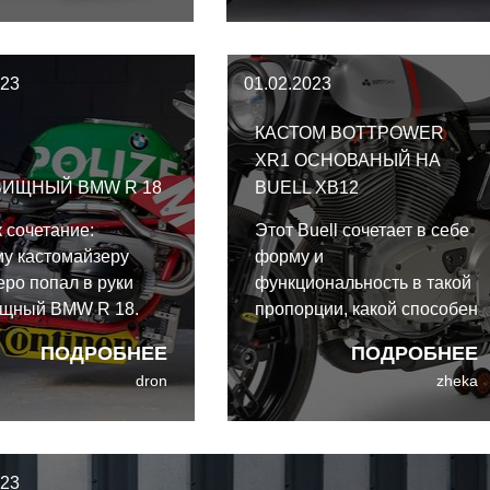
значительно лучше, чем
раньше.
023
01.02.2023
КАСТОМ BOTTPOWER
XR1 ОСНОВАНЫЙ НА
ВИЩНЫЙ BMW R 18
BUELL XB12
к сочетание:
Этот Buell сочетает в себе
у кастомайзеру
форму и
po попал в руки
функциональность в такой
ищный BMW R 18.
пропорции, какой способен
ившаяся адская
достичь только очень
ПОДРОБНЕЕ
ПОДРОБНЕЕ
по-настоящему
опытный мастер. Его
dron
zheka
ляет!
можно разглядывать
часами, изучая каждую
мельчайшую деталь. И эти
часы не пройдут даром!
023