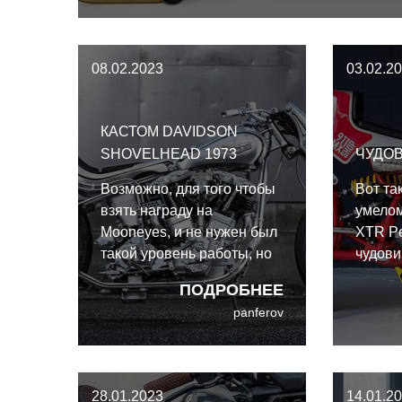
08.02.2023
03.02.2
КАСТОМ DAVIDSON
SHOVELHEAD 1973
ЧУДО
Возможно, для того чтобы
Вот та
взять награду на
умелом
Mooneyes, и не нужен был
XTR Pe
такой уровень работы, но
чудов
Ёсидзава-сан об этом
Получ
ПОДРОБНЕЕ
никогда не узнает. Он
смесь 
panferov
всегда работает на
впечат
высшем уровне,
независимо от стиля
кастома.
28.01.2023
14.01.2