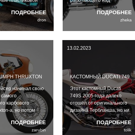
ные пластиковой
работающего над
вки, стали
совершенствованием
ПОДРОБНЕЕ
ПОДРОБНЕЕ
гать самому дикому
своих навыков
dron
zheka
айзингу, превращая
мотостроения.
заниженные
Знакомьтесь, Марко из
тые “лимузины”, так
Matteucci Garage, который
всевозможные
представил этот
13.02.2023
рожные варианты.
великолепный Moto Guzzi
NTX750 "La Tana",
получивший высшие
баллы за крутизну
IUMPH THRUXTON
КАСТОМНЫЙ DUCATI 749
кастомайзинга.
ейсер начинал свою
Этот кастомный Ducati
 самого
749S 2005 года далеко
го карбового
отошёл от оригинального
xton-а, но потом
дизайна Тербланша, но ни
rit Motorcycles
на йоту не пожертвовал
ПОДРОБНЕЕ
ПОДРОБНЕЕ
нему руки.
своими характеристиками.
zarubin
tolik
По факту он едет