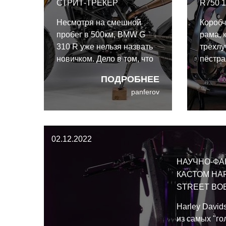
СТРИТ-ТРЕКЕР
R750 
Несмотря на смешной
Короб
пробег в 500км, BMW G
рама, 
310 R уже нельзя назвать
трёхлу
новичком. Дело в том, что
пёстра
над ним уже пыталась
так не
ПОДРОБНЕЕ
работать другая команда,
90-х, 
panferov
но в какой-то момент
1990 м
заказчик вмешался и
Кастом
передал проект в STG.
от Coo
смотри
02.12.2022
беском
должен
НАУЧНО-ФА
КАСТОМ HA
STREET BOB
Harley Davids
из самых "г