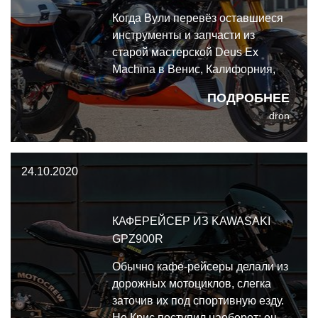
Когда Вули перевёз оставшиеся
инструменты и запчасти из
старой мастерской Deus Ex
Machina в Венис, Калифорния,
он ухмыльнулся - и попрощался
ПОДРОБНЕЕ
с прошлым. Его больше
dron
заботило будущее, и, в
частности, следующий заказ -
подготовка Harley Davidson Road
24.10.2020
Glide 2018 года к гонке Laguna
Seca.
КАФЕРЕЙСЕР ИЗ KAWASAKI
GPZ900R
Обычно кафе-рейсеры делали из
дорожных мотоциклов, слегка
заточив их под спортивную езду.
Но Крис поступил наоборот: он