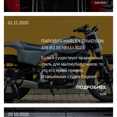
zarubin
GSX-R1100 - сделан классно.
01.11.2020
ПАРОДИЯ HARLEY DAVIDSON
338 ИЗ BENELLI 302S
Если и существует правильный
стиль для малокубатурников, то
это его яркий пример.
Итальянская студия Engines
Engineering сделала свой
ПОДРОБНЕЕ
собственный
tolik
полнофункциональный прототип
Harley Davidson 338, который,
основан на Benelli 302S.
29.10.2020