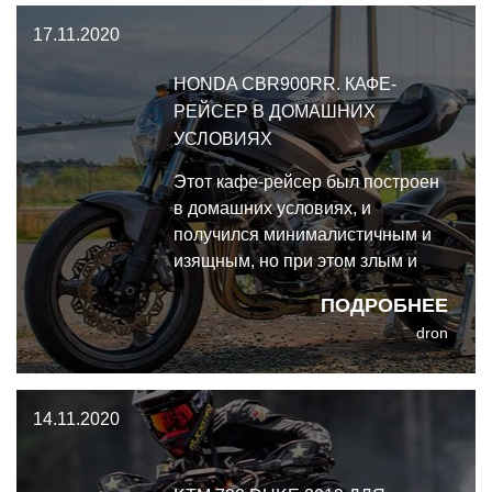
мотоциклы, но как это часто
17.11.2020
бывает во взрослом возрасте,
новое увлечение захлестнуло
HONDA CBR900RR. КАФЕ-
его с головой.
РЕЙСЕР В ДОМАШНИХ
УСЛОВИЯХ
Этот кафе-рейсер был построен
в домашних условиях, и
получился минималистичным и
изящным, но при этом злым и
весёлым. Основой его стала
ПОДРОБНЕЕ
разбитая Honda CBR900RR 1996
dron
года, а автором - Лео Паульсен,
в лучших традициях гаражных
кастовом восстановивший
14.11.2020
мотоцикл с применением кучи
разнородных запчастей.