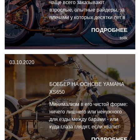
чаще всего заказывают
взрослые, опытные райдеры, за
плечами у которых десятки лет в
седле и сотни тысяч километров.
ПОДРОБНЕЕ
Для восприятия эстетики
tolik
середины прошлого века с
вытянутыми пропорциями и
сухой рамой нужен
03.10.2020
определённый опыт и мудрость.
БОББЕР НА ОСНОВЕ YAMAHA
XS650
Минимализм в его чистой форме:
ничего лишнего или ненужного
для езды между барами - или
куда глаза глядят, если хватит
духу. Шикарный боббер на
ПОДРОБНЕЕ