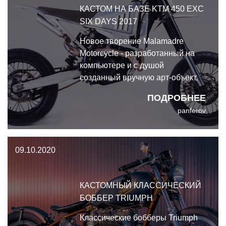
КАСТОМ НА БАЗЕ KTM 450 EXC
SIX DAYS 2017
Новое творение Malamadre
Motorcycle - разработанный на
компьютере и с душой
созданный вручную арт-объект,
великолепный KTM под
ПОДРОБНЕЕ
названием MM Shark. Кастом на
panferov
базе KTM 450 EXC Six Days 2017
09.10.2020
КАСТОМНЫЙ КЛАССИЧЕСКИЙ
БОББЕР TRIUMPH
Классические бобберы Triumph