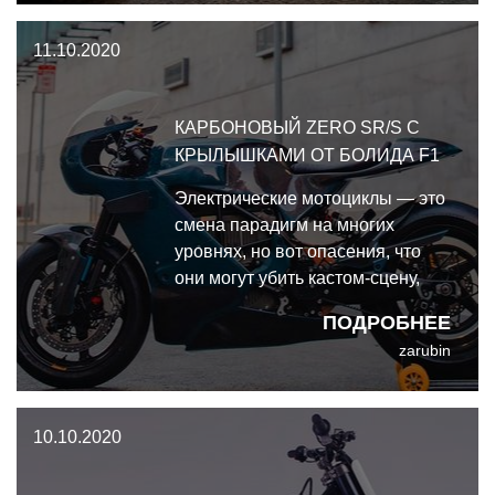
понять, что Incerum Customs
11.10.2020
пришли, чтобы остаться.
КАРБОНОВЫЙ ZERO SR/S С
КРЫЛЫШКАМИ ОТ БОЛИДА F1
Электрические мотоциклы — это
смена парадигм на многих
уровнях, но вот опасения, что
они могут убить кастом-сцену,
беспочвенны. Проекты от
ПОДРОБНЕЕ
Untitled и deBolex уже показали,
zarubin
на что годятся электроциклы в
умелых руках, а этот шикарный
кастом от Deus Ex Machina
10.10.2020
поднял планку ещё выше.