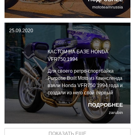
основе Yamaha XS650, недавно
mototeamrussia
вышедшему из мастерской под
вывеской Motobrix.
25.09.2020
КАСТОМ НА БАЗЕ HONDA
VFR750 1994
Для своего ретро-спортбайка
Purpose Built Moto из Квинсленда
взяли Honda VFR750 1994 года и
создали из него свой первый
полностью капотированный
ПОДРОБНЕЕ
кастом.
zarubin
ПОКАЗАТЬ ЕЩЕ