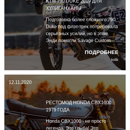
KTM 790 DUKE 2019 ДЛЯ
ХУЛИГАНХАНЫ
Подготовка более сложного 790
Duke под флэт-трек потребовала
серьёзных усилий, но в этом
Энди помогли Savage Custom
Fabrication. Они выполнили всю
ПОДРОБНЕЕ
кастомизацию, а их механик
tolik
Трэвис Джонсон - настоящий
скульптор. Я рассказывал, как я
вижу, а он воплощал моё
12.11.2020
виденье в жизнь.
РЕСТОМОД HONDA CBX1000
1979 ГОДА
Honda CBX1000 - не просто
легенда. Это глыба! Это