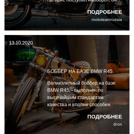
взял лютый спортбайк Kawasaki
ПОДРОБНЕЕ
GPZ900R и снял с него
mototeamrussia
спортивный костюм.
13.10.2020
БОББЕР НА БАЗЕ BMW R45
Великолепный боббер на базе
BMW R45, - выполнен по
высочайшим стандартам
качества и вполне способен
прославить мастеров. Конечный
ПОДРОБНЕЕ
результат безупречен, а
dron
симпатичные мелкие детали
притягивают взгляд и дают нам