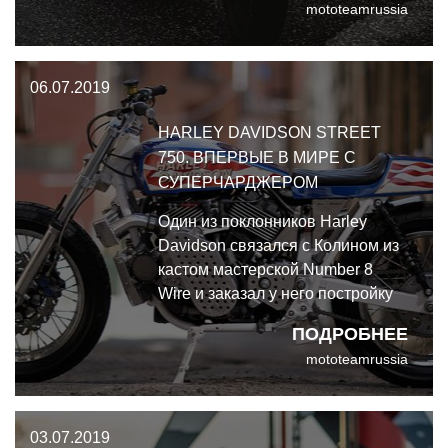
mototeamrussia
похоже, сможет пережить конец
света. Harley Davidson Sportster
1200R - постапокалиптический
06.07.2019
монстр.
HARLEY DAVIDSON STREET
750. ВПЕРВЫЕ В МИРЕ С
СУПЕРЧАРДЖЕРОМ
Один из поклонников Harley
Davidson связался с Колином из
кастом мастерской Number 8
Wire и заказал у него постройку
кастомного Harley в честь Ивела
ПОДРОБНЕЕ
Книвела на базе Street 750.
mototeamrussia
Установить на Harley Davidson
Street 750 суперчарджер
оказалось более сложной
03.07.2019
задачей, чем Колин полагал