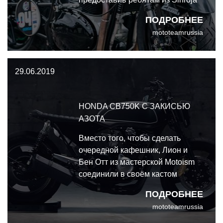
Motorcycles новенький
ПОДРОБНЕЕ
Continental GT 650. У Sinroja
mototeamrussia
осталось лишь 4 недели на
подготовку мотоцикла к
соревнованиям. В итоге
29.06.2019
получился Дрэг-кастом под
названием "Два ствола".
HONDA CB750K С ЗАКИСЬЮ
АЗОТА
Вместо того, чтобы сделать
очередной кафешник, Лион и
Бен Отт из мастерской Motoism
соединили в своём кастом
мотоцикле элементы флэт-
ПОДРОБНЕЕ
трекеров и спидвейных
mototeamrussia
мотоциклов. Стоило подумать,
что все варианты 750-ки мы уже