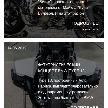
"Бисти", проекта гоночного
мотоцикла от Майкла "Вули"
Вулэвэя. И на этот раз он
основан на 200-лошадном
ПОДРОБНЕЕ
движке Ducati 1198R Corse.
mototeamrussia
Первая версия этого мотоцикла
дебютировала на соревнованиях
в Пайкс Пик в прошлом году.
14.06.2019
ФУТУТРИСТИЧЕСКИЙ
КОНЦЕПТ BMW. TYPE 18
Type 18, построенный Auto
Fabrica, выглядит очаровательно
и одновременно угрожающе.
Этот кастом был заказан BMW
Motorrad для ежегодного
ПОДРОБНЕЕ