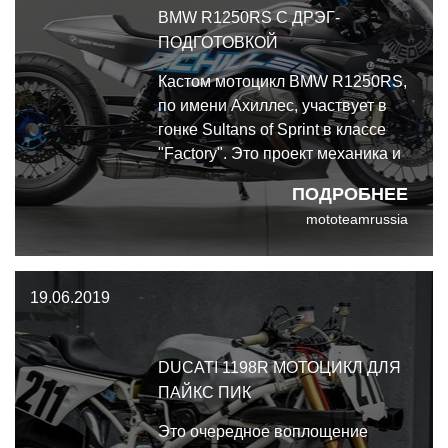
BMW R1250RS С ДРЭГ-
ПОДГОТОВКОЙ
Кастом мотоцикл BMW R1250RS,
по имени Ахиллес, участвует в
гонке Sultans of Sprint в классе
"Factory". Это проект механика и
дизайнера, в рабочее время
ПОДРОБНЕЕ
работающих в автомобильном
mototeamrussia
подразделении BMW. И
получился он совершенно
безумным.
19.06.2019
DUCATI 1198R МОТОЦИКЛ ДЛЯ
ПАЙКС ПИК
Это очередное воплощение