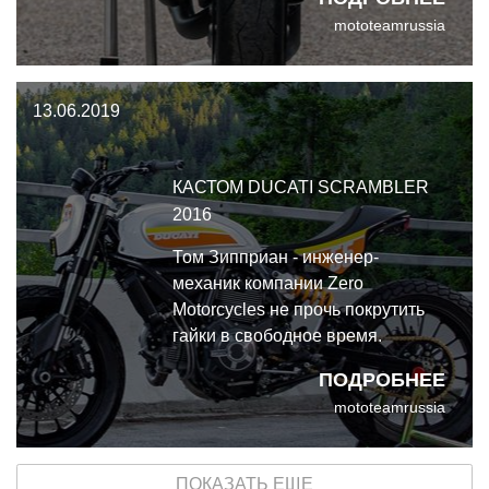
мотофестиваля Wheels&Waves в
mototeamrussia
Биаррице.
13.06.2019
КАСТОМ DUCATI SCRAMBLER
2016
Том Зипприан - инженер-
механик компании Zero
Motorcycles не прочь покрутить
гайки в свободное время.
Недавно он закончил
ПОДРОБНЕЕ
превращать свой Ducati
mototeamrussia
Scrambler в кастом стрит-трекер,
и результат с трудом отличим от
заводских мотоциклов.
ПОКАЗАТЬ ЕЩЕ