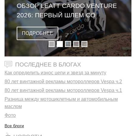
ОБЗОР LEATT CARDO VENTURE
2026: ПЕРВЫЙ ШЛЕМ СО
ВСТРОЕННОЙ ГАРНИТУРОЙ
ПОДРОБНЕЕ
ПОСЛЕДНЕЕ В БЛОГАХ
Как определить износ цепи и звезд за минуту
80 лет винтажной рекламы мотороллеров Vespa ч.2
80 лет винтажной рекламы мотороллеров Vespa ч.1
Разница между мотоциклетным и автомобильным
маслом
Фото
Все блоги