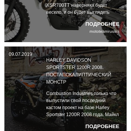
XSR700TT наверняка будет
весело, и он будет выглядеть
даже лучше, чем чистый. Это
ПОДРОБНЕЕ
именно та современная
mototeamrussia
классика, которую хотелось бы
видеть в линейке японского
производителя.
09.07.2019
HARLEY DAVIDSON
SPORTSTER 1200R 2008.
ПОСТАПОКАЛИПТИЧЕСКИЙ
МОНСТР
Combustion Industries только что
выпустили свой последний
кастом проект на базе Harley
Sportster 1200R 2008 года. Майкл
Бейтс использовал свой опыт
ПОДРОБНЕЕ
для создания байка, который,