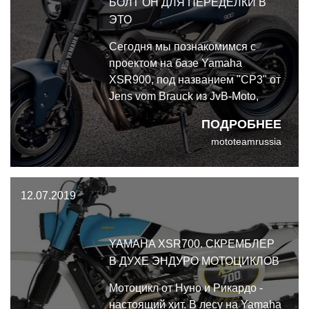
БОЛТ ОН ДЛЯ ПЕРЕДЕЛКИ В
ЭТО
Сегодня мы познакомимся с
проектом на базе Yamaha
XSR900, под названием "CP3" от
Jens vom Brauck из JvB-Moto,
Кельн. Хорошая новость - эти
ПОДРОБНЕЕ
комплект болт он для переделки
mototeamrussia
будет доступен для владельцев
Yamaha через магазин Kedo в
2020 году.
12.07.2019
YAMAHA XSR700. СКРЕМБЛЕР
В ДУХЕ ЭНДУРО МОТОЦИКЛОВ
Мотоцикл от Нуно и Рикардо -
настоящий хит. В лесу на Yamaha