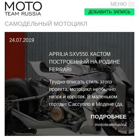
МЕНЮ
ДОБАВИТЬ ЗАПИСЬ
САМОДЕЛЬНЫЙ МОТОЦИКЛ
24.07.2019
АPRILIA SXV550. КАСТОМ
ПОСТРОЕННЫЙ НА РОДИНЕ
FERRARI
Трудно описать стиль этого
проекта, мотоцикл необычно
низок и короток. В маленьком
городке Сассуоло в Модене (да,
на родной территории Ferrari)
ПОДРОБНЕЕ
Симон начал кастом проект, сняв
mototeamrussia
двигатель SVX550 и выбросив
остальную часть оригинального