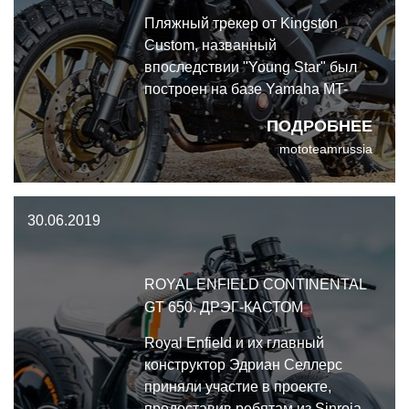
Пляжный трекер от Kingston
Custom, названный
впоследствии "Young Star" был
построен на базе Yamaha MT-
125. Задача была оставить
ПОДРОБНЕЕ
максимум оригинальных
mototeamrussia
элементов.
30.06.2019
ROYAL ENFIELD CONTINENTAL
GT 650. ДРЭГ-КАСТОМ
Royal Enfield и их главный
конструктор Эдриан Селлерс
приняли участие в проекте,
предоставив ребятам из Sinroja