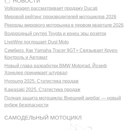
НОВОСТИ
Volkswagen рассматривает продажу Ducati
Мировой рейтинг производителей мотоциклов 2026
Рекорды мирового моторынка в первом квартале 2026
Водородный скутер Toyota и конец эры розеток
LiveWire поглощает Dust Moto
Симбиоз. Как Yamaha Tracer 9GT+ Связывает Круиз-
Контроль и Автомат
Новый глава разработки BMW Motorrad. Йозеф
Хонедер принимает штурвал
Hyosung 2025. Статистика продаж
Kawasaki 2025. Статистика продаж
Полная защита мотоцикла: Внешний аирбаг — новый
рубеж безопасности
САМОДЕЛЬНЫЙ МОТОЦИКЛ