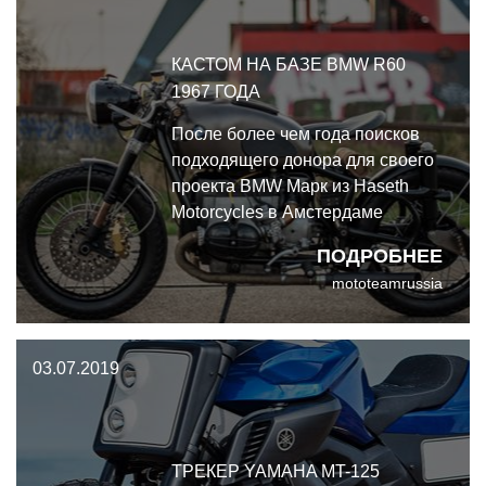
вначале.
КАСТОМ НА БАЗЕ BMW R60
1967 ГОДА
После более чем года поисков
подходящего донора для своего
проекта BMW Марк из Haseth
Motorcycles в Амстердаме
наконец-то нашел R67 1967 года
ПОДРОБНЕЕ
с двигателем от R90 1973 года,
mototeamrussia
который продавался в
Роттердаме, Нидерланды.
03.07.2019
ТРЕКЕР YAMAHA MT-125