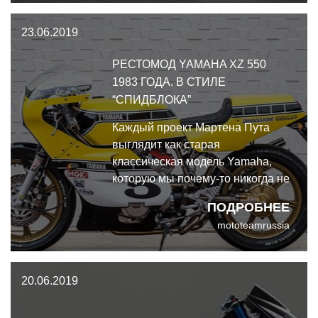
видели, как появляется нечто
23.06.2019
совершенно неожиданное -
Honda CB750K с закисью азота.
РЕСТОМОД YAMAHA XZ 550
1983 ГОДА. В СТИЛЕ
“СПИДБЛОКА”
Каждый проект Мартена Пута
выглядит как старая
классическая модель Yamaha,
которую мы почему-то никогда не
видели. Именно к такому
ПОДРОБНЕЕ
эффекту голландский мастер
mototeamrussia
стремится, работая над своими
кастомами. Рестомод Yamaha XZ
550 1983 года в стиле
20.06.2019
“Спидблока”.