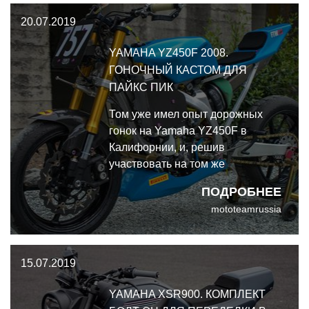
Aprilia
20.07.2019
YAMAHA YZ450F 2008.
ГОНОЧНЫЙ КАСТОМ ДЛЯ
ПАЙКС ПИК
Том уже имел опыт дорожных
гонок на Yamaha YZ450F в
Калифорнии, и, решив
участвовать на том же
мотоцикле, взялся за его
ПОДРОБНЕЕ
адаптацию: его не только нужно
mototeamrussia
было втиснуть в рамки
требований к классу, но и
подготовить к заезду на большой
15.07.2019
высоте. Гоночный кастом для
Пайкс Пик на базе Yamaha
YAMAHA XSR900. КОМПЛЕКТ
YZ450F 2008.