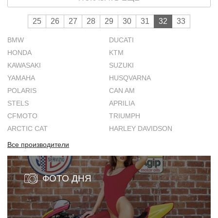
25
26
27
28
29
30
31
32
33
BMW
DUCATI
HONDA
KTM
KAWASAKI
SUZUKI
YAMAHA
HUSQVARNA
POLARIS
CAN AM
STELS
APRILIA
CFMOTO
TRIUMPH
ARCTIC CAT
HARLEY DAVIDSON
Все производители
ФОТО ДНЯ